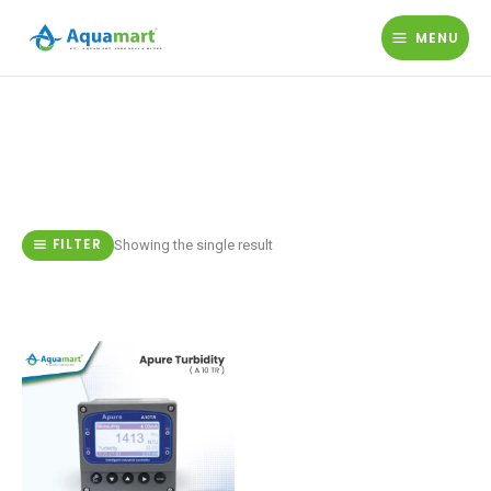
Lewati
ke
MENU
konten
FILTER
Showing the single result