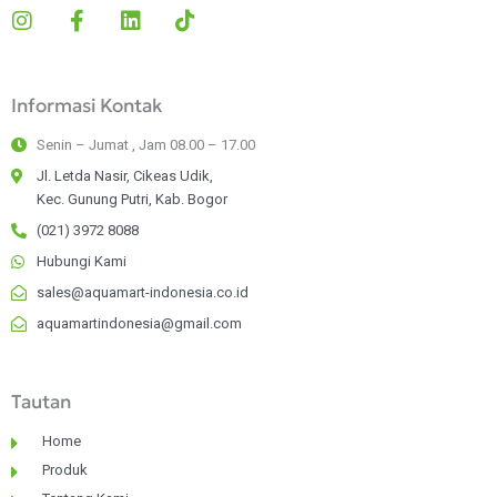
I
F
L
T
n
a
i
i
s
c
n
k
t
e
k
t
Informasi Kontak
a
b
e
o
g
o
d
k
Senin – Jumat , Jam 08.00 – 17.00
r
o
i
a
k
n
Jl. Letda Nasir, Cikeas Udik,
m
-
Kec. Gunung Putri, Kab. Bogor
f
(021) 3972 8088
Hubungi Kami
sales@aquamart-indonesia.co.id
aquamartindonesia@gmail.com
Tautan
Home
Produk