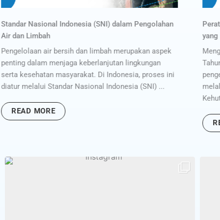
Peraturan Terbaru Baku Mutu Air Limbah 2025: Apa
Grea
yang Perlu Dipersiapkan Industri?
Han
Mengapa Baku Mutu Air Limbah Semakin Ketat?
Dala
Tahun 2025 menjadi tonggak penting dalam
lim
pengelolaan limbah cair di Indonesia. Pemerintah
(STP
melalui Kementerian Lingkungan Hidup dan
efis
Kehutanan ...
READ MORE