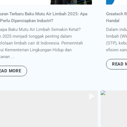
tech Root Blower – Solusi Blower Industri yang
Panduan M
dal
dan Sehat
m industri pengolahan air bersih (WTP), air
Air bersi
bah (WWTP), maupun sewage treatment plant
tangga. S
), kebutuhan akan suplai udara yang stabil dan
digunakan
ien sangat penting. Salah ...
untuk dik
READ MORE
READ