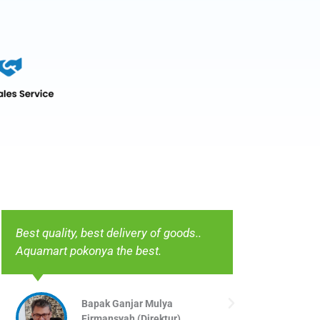
Best quality, best delivery of goods..
Supply ba
Aquamart pokonya the best.
Koordinas
Bapak Ganjar Mulya
Firmansyah (Direktur)