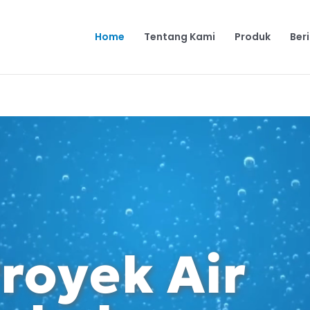
Home
Tentang Kami
Produk
Ber
royek Air