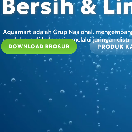
Bersih & L
Aquamart adalah Grup Nasional, mengemban
produknya di Indonesia, melalui jaringan distr
PRODUK K
DOWNLOAD BROSUR