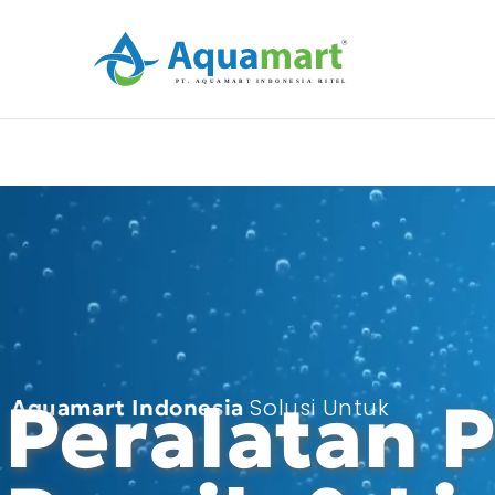
Lewati
ke
konten
Peralatan P
Solusi Untuk
Aquamart Indonesia