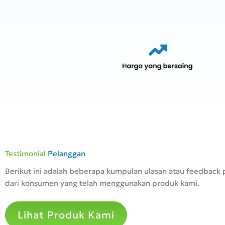
Testimonial
Pelanggan
delivery of goods..
Supply bahan cukup bagus,
Berikut ini adalah beberapa kumpulan ulasan atau feedback p
 the best.
Koordinasinya juga bagus.
dari konsumen yang telah menggunakan produk kami.
Bapak Margo Utomo
Lihat Produk Kami
 Ganjar Mulya
(Direktur)
syah (Direktur)