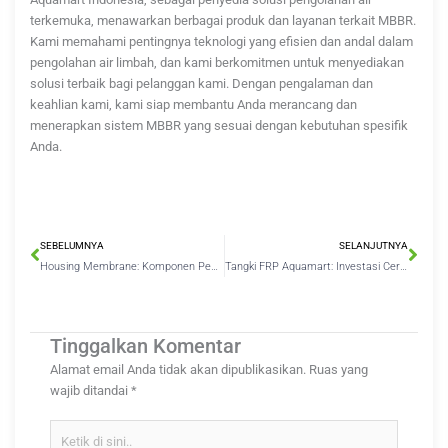
terkemuka, menawarkan berbagai produk dan layanan terkait MBBR.
Kami memahami pentingnya teknologi yang efisien dan andal dalam
pengolahan air limbah, dan kami berkomitmen untuk menyediakan
solusi terbaik bagi pelanggan kami. Dengan pengalaman dan
keahlian kami, kami siap membantu Anda merancang dan
menerapkan sistem MBBR yang sesuai dengan kebutuhan spesifik
Anda.
Prev
Nex
SEBELUMNYA
SELANJUTNYA
Housing Membrane: Komponen Penting dalam Sistem Filtrasi Air
Tangki FRP Aquamart: Investasi Cerdas untuk Kebutuhan Air Anda
Tinggalkan Komentar
Alamat email Anda tidak akan dipublikasikan.
Ruas yang
wajib ditandai
*
Ketik