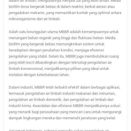
dalam air limbah, mengubahnya menjadi zat yang lebih aman. Media
biofilm terus bergerak bebas di dalam reaktor, berkat aerasi atau
pengadukan mekanis, yang memastikan kontak yang optimal antara
mikroorganisme dan air limbah.
Salah satu keunggulan utama MBBR adalah kemampuannya untuk
menangani beban organik yang tinggi dan fluktuasi beban. Media
biofilm yang bergerak bebas memungkinkan sistem untuk
beradaptasi dengan perubahan kondisi, menjaga efisiensi
pengolahan yang stabil. Selain itu, MBBR juga membutuhkan ruang
yang lebih kecil dibandingkan dengan teknologi pengolahan air
limbah konvensional, menjadikannya pilihan yang ideal untuk
instalasi dengan keterbatasan lahan.
Dalam industri, MBBR telah terbukti efektif dalam berbagai aplikasi,
termasuk pengolahan air limbah industri makanan dan minuman,
pengolahan air limbah domestik, dan pengolahan air limbah dari
industri kimia. Keandalan dan efisiensi MBBR menjadikannya solusi
yang menarik bagi perusahaan yang mencari cara untuk mengurangi
dampak lingkungan mereka dan memenuhi peraturan yang ketat.
Aquamart Indonesia, sebagai penyedia solusi pengolahan air