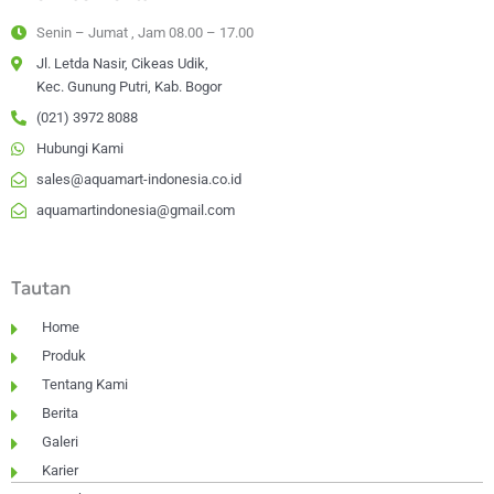
g
o
d
k
Senin – Jumat , Jam 08.00 – 17.00
r
o
i
a
k
n
Jl. Letda Nasir, Cikeas Udik,
m
-
Kec. Gunung Putri, Kab. Bogor
f
(021) 3972 8088
Hubungi Kami
sales@aquamart-indonesia.co.id
aquamartindonesia@gmail.com
Tautan
Home
Produk
Tentang Kami
Berita
Galeri
Karier