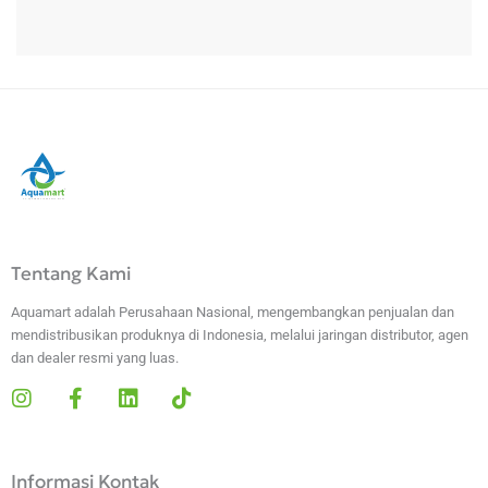
Tentang Kami
Aquamart adalah Perusahaan Nasional, mengembangkan penjualan dan
mendistribusikan produknya di Indonesia, melalui jaringan distributor, agen
dan dealer resmi yang luas.
I
F
L
T
n
a
i
i
s
c
n
k
t
e
k
t
Informasi Kontak
a
b
e
o