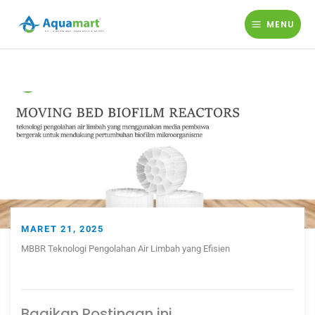
Lewati
ke
MENU
konten
MARET 21, 2025
MBBR Teknologi Pengolahan Air Limbah yang Efisien
Bagikan Postingan ini