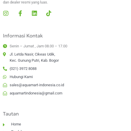
dan dealer resmi yang luas.
I
F
L
T
n
a
i
i
s
c
n
k
t
e
k
t
Informasi Kontak
a
b
e
o
g
o
d
k
Senin – Jumat , Jam 08.00 – 17.00
r
o
i
a
k
n
Jl. Letda Nasir, Cikeas Udik,
m
-
Kec. Gunung Putri, Kab. Bogor
f
(021) 3972 8088
Hubungi Kami
sales@aquamart-indonesia.co.id
aquamartindonesia@gmail.com
Tautan
Home