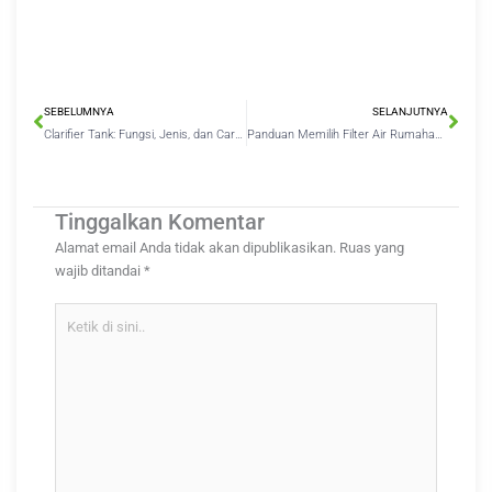
Prev
Nex
SEBELUMNYA
SELANJUTNYA
Clarifier Tank: Fungsi, Jenis, dan Cara Kerjanya dalam Pengolahan Air
Panduan Memilih Filter Air Rumahan untuk Air Bersih dan Sehat
Tinggalkan Komentar
Alamat email Anda tidak akan dipublikasikan.
Ruas yang
wajib ditandai
*
Ketik
di
sini..