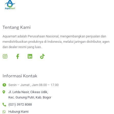
Tentang Kami
Aquamart adalah Perusahaan Nasional, mengembangkan penjualan dan
mendistribusikan produknya di Indonesia, melalui jaringan distributor, agen
dan dealer resmi yang luas.
I
F
L
T
n
a
i
i
s
c
n
k
t
e
k
t
Informasi Kontak
a
b
e
o
g
o
d
k
Senin – Jumat , Jam 08.00 – 17.00
r
o
i
a
k
n
Jl. Letda Nasir, Cikeas Udik,
m
-
Kec. Gunung Putri, Kab. Bogor
f
(021) 3972 8088
Hubungi Kami