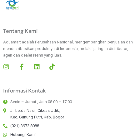
Tentang Kami
Aquamart adalah Perusahaan Nasional, mengembangkan penjualan dan
mendistribusikan produknya di Indonesia, melalui jaringan distributor,
agen dan dealer resmi yang luas.
I
F
L
T
n
a
i
i
s
c
n
k
t
e
k
t
Informasi Kontak
a
b
e
o
g
o
d
k
Senin – Jumat , Jam 08.00 – 17.00
r
o
i
a
k
n
Jl. Letda Nasir, Cikeas Udik,
m
-
Kec. Gunung Putri, Kab. Bogor
f
(021) 3972 8088
Hubungi Kami